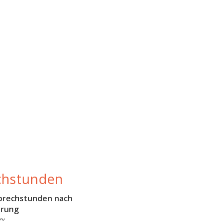
chstunden
prechstunden nach
arung
o: