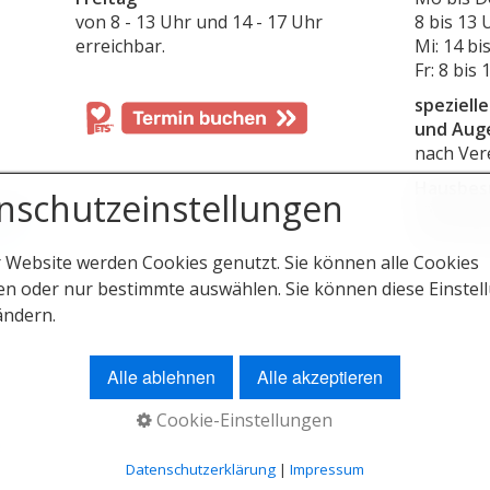
von 8 - 13 Uhr und 14 - 17 Uhr
8 bis 13 
erreichbar.
Mi: 14 bi
Fr: 8 bis 
speziell
und Aug
nach Ver
Hausbes
nschutzeinstellungen
egt?
für unse
uf
nach Ver
r Website werden Cookies genutzt. Sie können alle Cookies
en oder nur bestimmte auswählen. Sie können diese Einstel
ändern.
Alle ablehnen
Alle akzeptieren
Cookie-Einstellungen
Datenschutzerklärung
|
Impressum