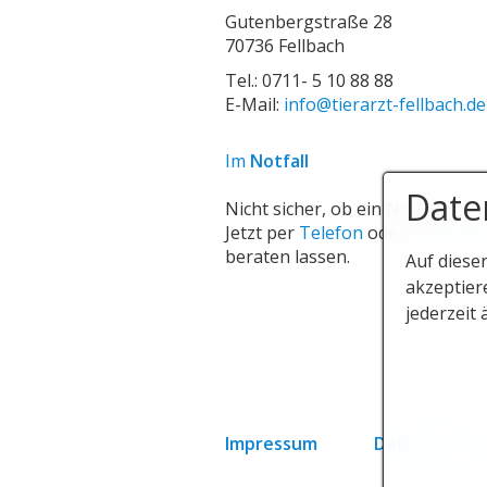
Gutenbergstraße 28
70736 Fellbach
Tel.: 0711- 5 10 88 88
E-Mail:
info@tierarzt-fellbach.de
Im
Notfall
Date
Nicht sicher, ob ein
Notfall
vorli
Jetzt per
Telefon
oder
Videoanr
beraten lassen.
Auf diese
akzeptier
jederzeit 
Impressum
Datenschutz