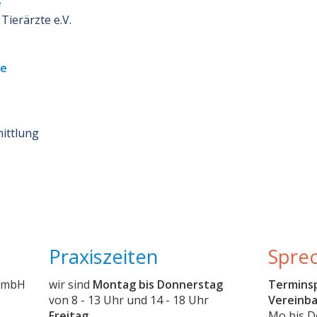
e
Tierärzte e.V.
de
ittlung
Praxiszeiten
Spre
 GmbH
wir sind
Montag bis Donnerstag
Termins
von 8 - 13 Uhr und 14 - 18 Uhr
Vereinb
Freitag
Mo bis D